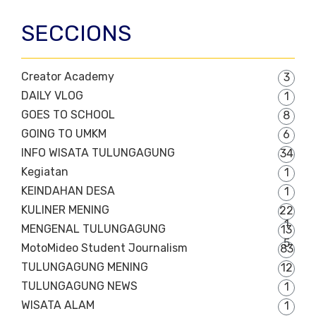
SECCIONS
Creator Academy
3
DAILY VLOG
1
GOES TO SCHOOL
8
GOING TO UMKM
6
INFO WISATA TULUNGAGUNG
34
Kegiatan
1
KEINDAHAN DESA
1
KULINER MENING
22
1
MENGENAL TULUNGAGUNG
13
5
MotoMideo Student Journalism
83
TULUNGAGUNG MENING
12
TULUNGAGUNG NEWS
1
WISATA ALAM
1