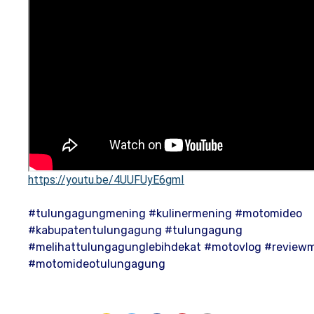
https://youtu.be/4UUFUyE6gmI
#tulungagungmening #kulinermening #motomideo
#kabupatentulungagung #tulungagung
#melihattulungagunglebihdekat #motovlog #review
#motomideotulungagung