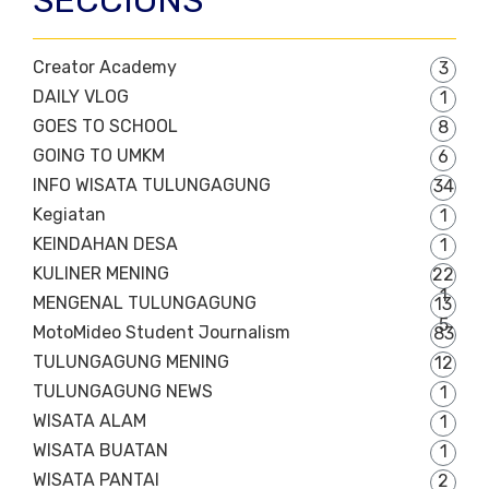
Creator Academy
3
DAILY VLOG
1
GOES TO SCHOOL
8
GOING TO UMKM
6
INFO WISATA TULUNGAGUNG
34
Kegiatan
1
KEINDAHAN DESA
1
KULINER MENING
22
1
MENGENAL TULUNGAGUNG
13
5
MotoMideo Student Journalism
83
TULUNGAGUNG MENING
12
TULUNGAGUNG NEWS
1
WISATA ALAM
1
WISATA BUATAN
1
WISATA PANTAI
2