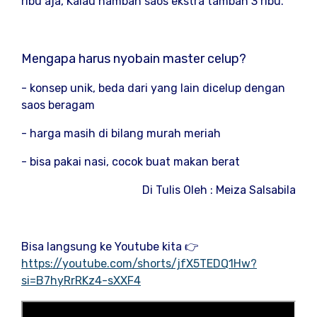
ribu aja, Kalau nambah saos ekstra tambah 3 ribu.
Mengapa harus nyobain master celup?
- konsep unik, beda dari yang lain dicelup dengan
saos beragam
- harga masih di bilang murah meriah
- bisa pakai nasi, cocok buat makan berat
Di Tulis Oleh : Meiza Salsabila
Bisa langsung ke Youtube kita 👉
https://youtube.com/shorts/jfX5TEDQ1Hw?
si=B7hyRrRKz4-sXXF4