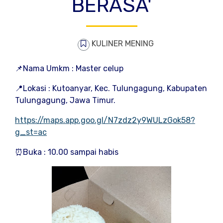
BERASA'
KULINER MENING
📌Nama Umkm : Master celup
📍Lokasi : Kutoanyar, Kec. Tulungagung, Kabupaten
Tulungagung, Jawa Timur.
https://maps.app.goo.gl/N7zdz2y9WULzGok58?
g_st=ac
⏰Buka : 10.00 sampai habis