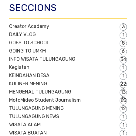
SECCIONS
Creator Academy
3
DAILY VLOG
1
GOES TO SCHOOL
8
GOING TO UMKM
6
INFO WISATA TULUNGAGUNG
34
Kegiatan
1
KEINDAHAN DESA
1
KULINER MENING
22
1
MENGENAL TULUNGAGUNG
13
5
MotoMideo Student Journalism
83
TULUNGAGUNG MENING
12
TULUNGAGUNG NEWS
1
WISATA ALAM
1
WISATA BUATAN
1