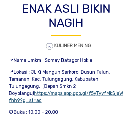
ENAK ASLI BIKIN
NAGIH
KULINER MENING
📌Nama Umkm : Somay Batagor Hokie
📍Lokasi : Jl. Ki Mangun Sarkoro, Dusun Talun,
Tamanan, Kec. Tulungagung, Kabupaten
Tulungagung, (Depan Smkn 2
Boyolangu)
https://maps.app.goo.gl/f5yTyvfMkSjaW
fhh9?g_st=ac
⏰Buka : 10.00 - 20.00