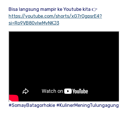
Bisa langsung mampir ke Youtube kita 👉
https://youtube.com/shorts/xG7rOgpsrE4?
si=Ro9VB80vlwMyNKJ3
#SomayBatagorhokie #KulinerMeningTulungagung