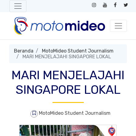
Beranda
MotoMideo Student Journalism
MARI MENJELAJAHI SINGAPORE LOKAL
MARI MENJELAJAHI
SINGAPORE LOKAL
MotoMideo Student Journalism