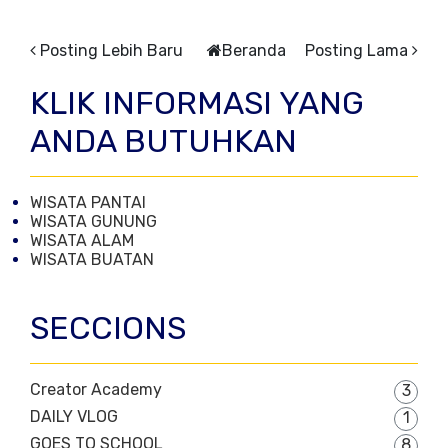
Posting Lebih Baru
Beranda
Posting Lama
KLIK INFORMASI YANG
ANDA BUTUHKAN
WISATA PANTAI
WISATA GUNUNG
WISATA ALAM
WISATA BUATAN
SECCIONS
Creator Academy
3
DAILY VLOG
1
GOES TO SCHOOL
8