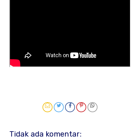
Tidak ada komentar: