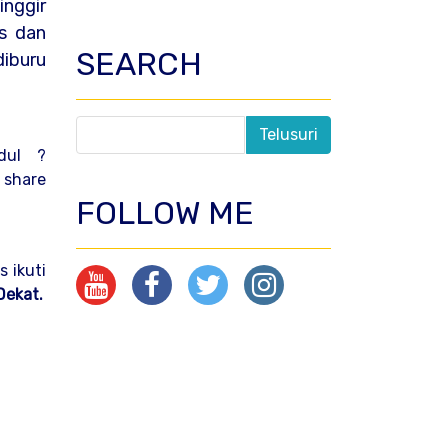
inggir
is dan
SEARCH
iburu
ndul ?
share
FOLLOW ME
 ikuti
Dekat.