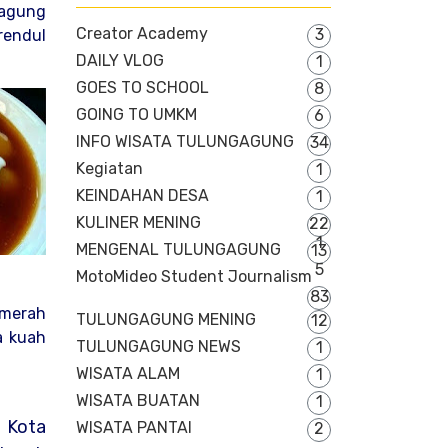
gagung
Creator Academy
3
rendul
DAILY VLOG
1
GOES TO SCHOOL
8
GOING TO UMKM
6
INFO WISATA TULUNGAGUNG
34
Kegiatan
1
KEINDAHAN DESA
1
KULINER MENING
22
1
MENGENAL TULUNGAGUNG
13
5
MotoMideo Student Journalism
83
 merah
TULUNGAGUNG MENING
12
a kuah
TULUNGAGUNG NEWS
1
WISATA ALAM
1
WISATA BUATAN
1
 Kota
WISATA PANTAI
2