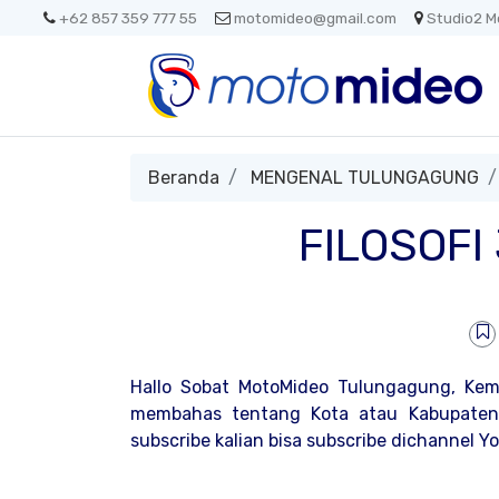
+62 857 359 777 55
motomideo@gmail.com
Studio2 M
Beranda
MENGENAL TULUNGAGUNG
FILOSOF
Hallo Sobat MotoMideo Tulungagung, Kem
membahas tentang Kota atau Kabupaten 
subscribe kalian bisa subscribe dichannel 