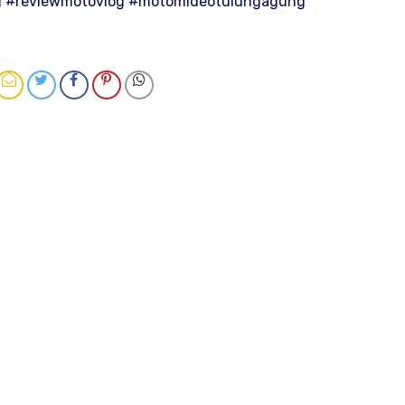
g #reviewmotovlog #motomideotulungagung