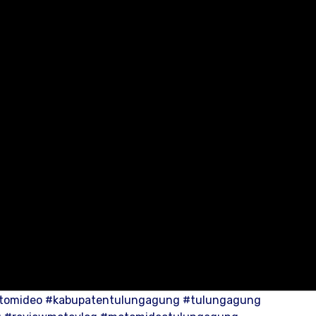
tomideo #kabupatentulungagung #tulungagung