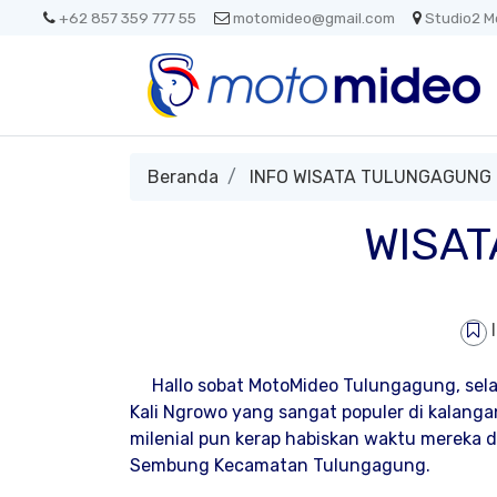
+62 857 359 777 55
motomideo@gmail.com
Studio2 M
Beranda
INFO WISATA TULUNGAGUNG
WISAT
Hallo sobat MotoMideo Tulungagung, sela
Kali Ngrowo yang sangat populer di kalang
milenial pun kerap habiskan waktu mereka di
Sembung Kecamatan Tulungagung.