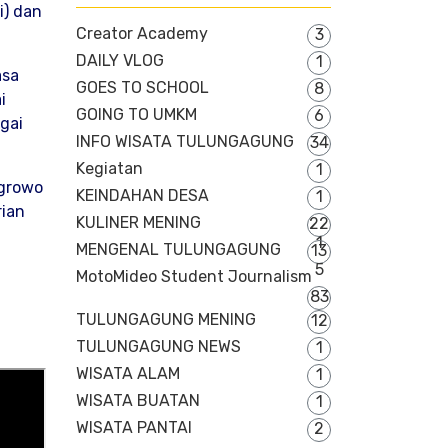
i) dan
Creator Academy
3
DAILY VLOG
1
asa
GOES TO SCHOOL
8
i
GOING TO UMKM
6
gai
INFO WISATA TULUNGAGUNG
34
Kegiatan
1
Ngrowo
KEINDAHAN DESA
1
rian
KULINER MENING
22
1
MENGENAL TULUNGAGUNG
13
5
MotoMideo Student Journalism
83
TULUNGAGUNG MENING
12
TULUNGAGUNG NEWS
1
WISATA ALAM
1
WISATA BUATAN
1
WISATA PANTAI
2