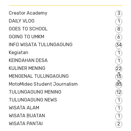
Creator Academy
3
DAILY VLOG
1
GOES TO SCHOOL
8
GOING TO UMKM
6
INFO WISATA TULUNGAGUNG
34
Kegiatan
1
KEINDAHAN DESA
1
KULINER MENING
22
1
MENGENAL TULUNGAGUNG
13
5
MotoMideo Student Journalism
83
TULUNGAGUNG MENING
12
TULUNGAGUNG NEWS
1
WISATA ALAM
1
WISATA BUATAN
1
WISATA PANTAI
2