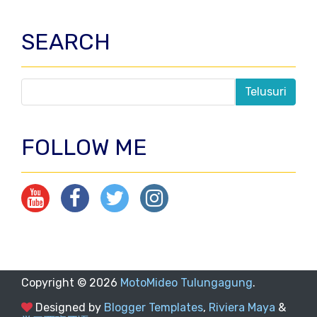
SEARCH
FOLLOW ME
Copyright ©
2026
MotoMideo Tulungagung
.
Designed by
Blogger Templates
,
Riviera Maya
&