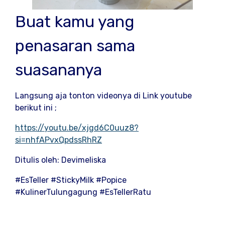
Buat kamu yang
penasaran sama
suasananya
Langsung aja tonton videonya di Link youtube
berikut ini ;
https://youtu.be/xjgd6C0uuz8?
si=nhfAPvxQpdssRhRZ
Ditulis oleh: Devimeliska
#EsTeller #StickyMilk #Popice
#KulinerTulungagung #EsTellerRatu