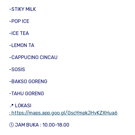
-STIKY MILK
-POP ICE
-ICE TEA
-LEMON TA
-CAPPUCINO CINCAU
-SOSIS
-BAKSO GORENG
-TAHU GORENG
📍 LOKASI
: https://maps.app.goo.gl/GscYmpkJHvKZXHua6
🕔 JAM BUKA : 10.00-18.00