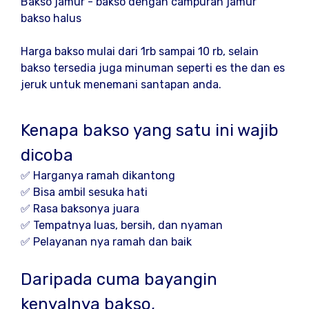
Bakso jamur - bakso dengan campuran jamur
bakso halus
Harga bakso mulai dari 1rb sampai 10 rb, selain
bakso tersedia juga minuman seperti es the dan es
jeruk untuk menemani santapan anda.
Kenapa bakso yang satu ini wajib
dicoba
✅ Harganya ramah dikantong
✅ Bisa ambil sesuka hati
✅ Rasa baksonya juara
✅ Tempatnya luas, bersih, dan nyaman
✅ Pelayanan nya ramah dan baik
Daripada cuma bayangin
kenyalnya bakso,