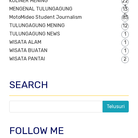
KULINER MENING
22
1
MENGENAL TULUNGAGUNG
13
5
MotoMideo Student Journalism
83
TULUNGAGUNG MENING
12
TULUNGAGUNG NEWS
1
WISATA ALAM
1
WISATA BUATAN
1
WISATA PANTAI
2
SEARCH
FOLLOW ME