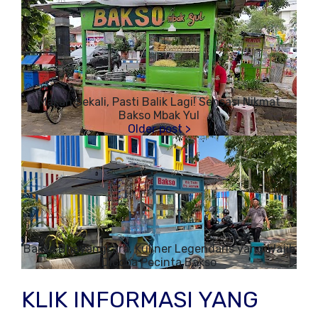
Makan Sekali, Pasti Balik Lagi! Sensasi Nikmat
Bakso Mbak Yul
Bakso Bhayangkara, Kuliner Legendaris yang Wajib
Dicoba Pecinta Bakso
KLIK INFORMASI YANG