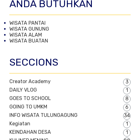
ANDA BUTUHKAN
WISATA PANTAI
WISATA GUNUNG
WISATA ALAM
WISATA BUATAN
SECCIONS
Creator Academy
3
DAILY VLOG
1
GOES TO SCHOOL
8
GOING TO UMKM
6
INFO WISATA TULUNGAGUNG
34
Kegiatan
1
KEINDAHAN DESA
1