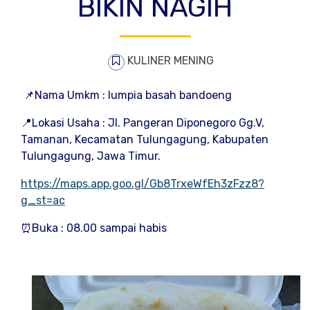
BIKIN NAGIH
KULINER MENING
📌Nama Umkm : lumpia basah bandoeng
📍Lokasi Usaha : JI. Pangeran Diponegoro Gg.V,
Tamanan, Kecamatan Tulungagung, Kabupaten
Tulungagung, Jawa Timur.
https://maps.app.goo.gl/Gb8TrxeWfEh3zFzz8?
g_st=ac
⏰Buka : 08.00 sampai habis