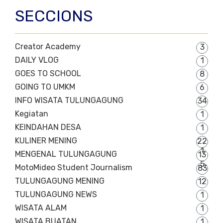
SECCIONS
Creator Academy
3
DAILY VLOG
1
GOES TO SCHOOL
8
GOING TO UMKM
6
INFO WISATA TULUNGAGUNG
34
Kegiatan
1
KEINDAHAN DESA
1
KULINER MENING
22
1
MENGENAL TULUNGAGUNG
13
5
MotoMideo Student Journalism
83
TULUNGAGUNG MENING
12
TULUNGAGUNG NEWS
1
WISATA ALAM
1
WISATA BUATAN
1