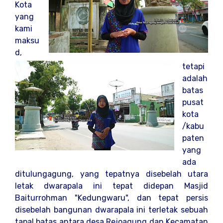
Kota
yang
kami
maksu
d,
tetapi
adalah
batas
pusat
kota
/kabu
paten
yang
ada
ditulungagung, yang tepatnya disebelah utara
letak dwarapala ini tepat didepan Masjid
Baiturrohman "Kedungwaru", dan tepat persis
disebelah bangunan dwarapala ini terletak sebuah
tapal batas antara desa Rejoagung dan Kecamatan